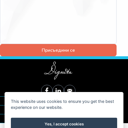
Присъедини се
Дигнита
This website uses cookies to ensure you get the best
experience on our website.
За нас
Трафик на хора
Нашите цели
Какво е трафик на хора
Действай
Нашата работа
Анализи и Доклади
Yes, I accept cookies
Дари